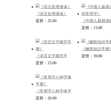
《语文应用漫谈》
定价：25.00
《中国人最易读
常用字》
定价：13.80
《楹联知识手册
《语言文字规范手
定价：39.80
册》
定价：25.00
《常用字八种字体手
册》
定价：20.00