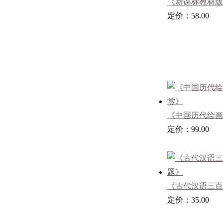
《新课标教材版
诗词鉴赏辞典》
定价：58.00
《中国历代绘画
赏》
定价：99.00
《古代汉语三百
定价：35.00