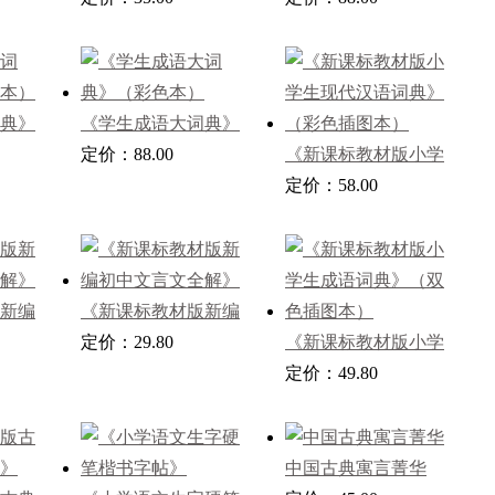
典》
《学生成语大词典》
（彩色本）
定价：88.00
《新课标教材版小学
生现代汉语词典》
定价：58.00
（彩色插图本）
新编
《新课标教材版新编
》
初中文言文全解》
定价：29.80
《新课标教材版小学
生成语词典》（双色
定价：49.80
插图本）
中国古典寓言菁华