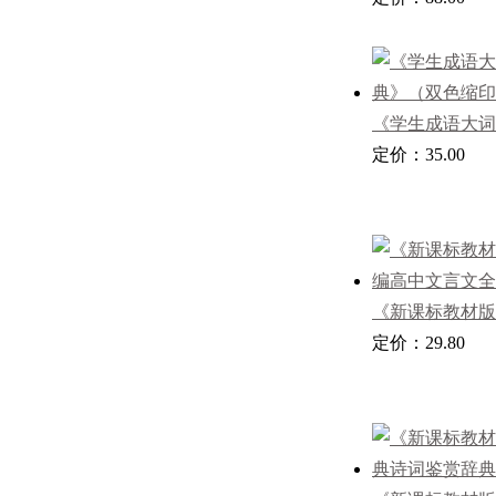
《学生成语大词
（双色缩印本）
定价：35.00
《新课标教材版
高中文言文全解
定价：29.80