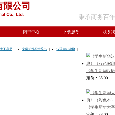
有限公司
al Co., Ltd.
秉承商务百
图书中心
下载服务
联系我
生工具书
|
文学艺术鉴赏辞书
|
汉语学习读物
|
《学生新华汉语
典》（双色缩印
定价：35.00
《学生新华大字
（彩色本）
定价：88.00