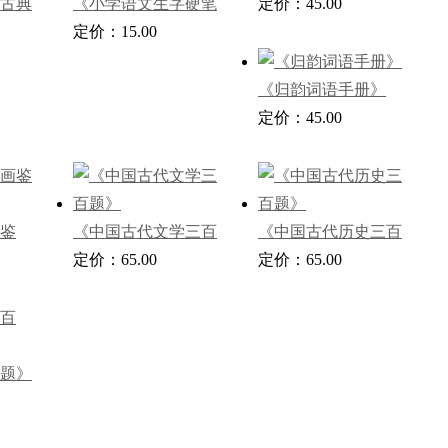
古典
《小学语文生字硬笔
定价：45.00
楷书字帖》
定价：15.00
《归韵词语手册》
定价：45.00
鉴
《中国古代文学三百
《中国古代历史三百
题》
定价：65.00
题》
定价：65.00
题》