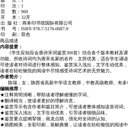
版 次：1
印 次：1
页 数：960
开 本：32开
出 版 社：商务印书馆国际有限公司
书 号：ISBN 978-7-5176-0087-9
印 刷：双色
商品描述
内容提要：
《学生应知应会唐诗宋词鉴赏300首》结合各个版本教材及课
功能。所收诗词均为唐宋名家的名作，文辞优美，适合学生诵读
可使读者对诗词进行整体感知。鉴赏深入浅出，文字生动优美，
读者在轻松愉悦的阅读中尽情感受诗词艺术的无穷魅力。
作者简介：
陈瑞，女，陕西省高新中学语文教师，中教高级教师。有多年
编辑推荐：
★注释简明清晰，帮助读者理解难懂的字词。
★翻译精当，使读者更好的理解诗意。
★鉴赏导示包含作者和篇目简介，可使读者整体感知该首诗词。
★鉴赏深入浅出，文字生动优美，引导读者细细品味。
★鉴赏要点提纲挈领，画龙点睛，强化对全诗的认知。
★插图精美，全彩印刷，装帧典雅，让读者在轻松愉悦的阅读中