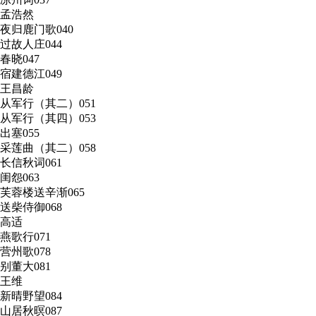
孟浩然
夜归鹿门歌
040
过故人庄
044
春晓
047
宿建德江
049
王昌龄
从军行（其二）
051
从军行（其四）
053
出塞
055
采莲曲（其二）
058
长信秋词
061
闺怨
063
芙蓉楼送辛渐
065
送柴侍御
068
高适
燕歌行
071
营州歌
078
别董大
081
王维
新晴野望
084
山居秋暝
087