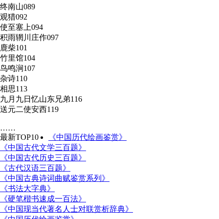
终南山
089
观猎
092
使至塞上
094
积雨辋川庄作
097
鹿柴
101
竹里馆
104
鸟鸣涧
107
杂诗
110
相思
113
九月九日忆山东兄弟
116
送元二使安西
119
……
最新TOP10
《中国历代绘画鉴赏》
《中国古代文学三百题》
《中国古代历史三百题》
《古代汉语三百题》
《中国古典诗词曲赋鉴赏系列》
《书法大字典》
《硬笔楷书速成一百法》
《中国现当代著名人士对联赏析辞典》