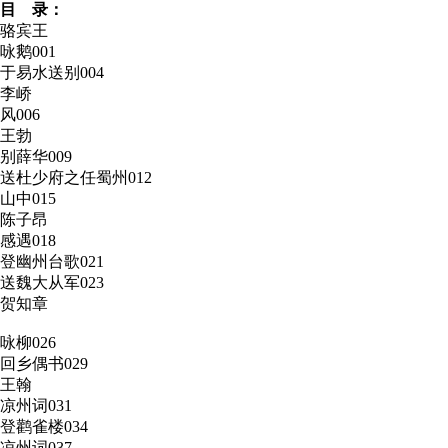
目 录：
骆宾王
咏鹅
001
于易水送别
004
李峤
风
006
王勃
别薛华
009
送杜少府之任蜀州
012
山中
015
陈子昂
感遇
018
登幽州台歌
021
送魏大从军
023
贺知章
咏柳
026
回乡偶书
029
王翰
凉州词
031
登鹳雀楼
034
凉州词
037