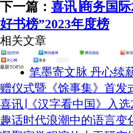
下一篇：
喜讯∣商务国际
好书榜”2023年度榜
相关文章
QQ空间
腾讯微博
腾讯朋友
新浪
开心网
更多
最新TOP10
笔墨寄文脉 丹心续
赠仪式暨《馀事集》首发
喜讯∣《汉字看中国》入选2
趣话时代浪潮中的语言变