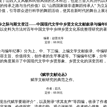
了山西人文风貌和民俗风情的艺术样态，也是三晋人民历代以来
传承之路与当代价值》以 “山西国家级非遗舞蹈传承人” 为立
价值，引导群众进行科学的舞蹈活动，使其在新时代的舞台上展
乡之际与斯文变迁——
中国现代文学中乡贤文化
文献叙录与编年
以史料为方法对百年中国文学中乡绅乡贤文化系统整理研究的著
编著：赵普光等
定价：68.00元
编年纪事》分为上、中、下三编。上编文学文献叙录、中编研究
容主旨、价值得失，创作者的生平事迹等。下编编年纪事，分年
的角度展示了中国现代文学中乡贤形象、乡贤文化的演变历程，
《赋学文献论丛》
赋学文献研究的典范之作。
作者：踪凡
定价：68.00元
“现当代赋学要籍评介”，以及附录“求其友声”等四编，收录了
容发微、价值探究、流变勾勒、观点评析等。作者精心搜集、梳