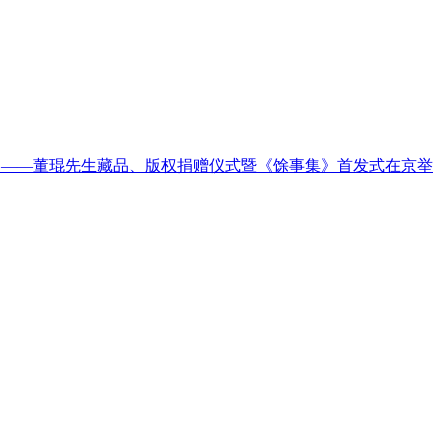
火 ——董琨先生藏品、版权捐赠仪式暨《馀事集》首发式在京举