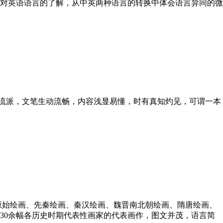
对英语语言的了解，从中英两种语言的转换中体会语言异同的微
流派，文笔生动流畅，内容浅显易懂，时有真知灼见，可谓一本
原始绘画、先秦绘画、秦汉绘画、魏晋南北朝绘画、隋唐绘画、
30余幅各历史时期代表性画家的代表画作，图文并茂，语言简