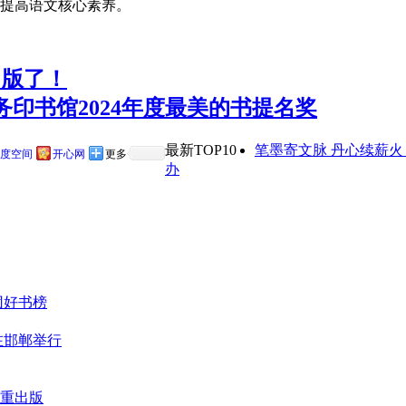
提高语文核心素养。
出版了！
印书馆2024年度最美的书提名奖
最新TOP10
笔墨寄文脉 丹心续薪
度空间
开心网
更多
办
团好书榜
在邯郸举行
重出版