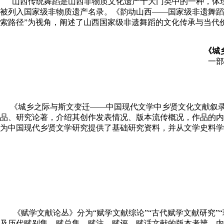
山西传统舞蹈是山西非物质文化遗产十大门类中的一种，体现
被列入国家级非物质遗产名录。《韵动山西——国家级非遗舞蹈的
索路径”为视角，阐述了山西国家级非遗舞蹈的文化传承与当代
《
城
一部
《城乡之际与斯文变迁——中国现代文学中乡贤文化文献叙录与
品、研究论著，介绍其创作发表情况、版本流传概况，作品的内
为中国现代乡贤文学研究提供了基础研究资料，并从文学史料学
《赋学文献论丛》分为“赋学文献综论”“古代赋学文献研究”
及历代赋别集、赋总集、赋注、赋评、赋话文献的版本考辨、内