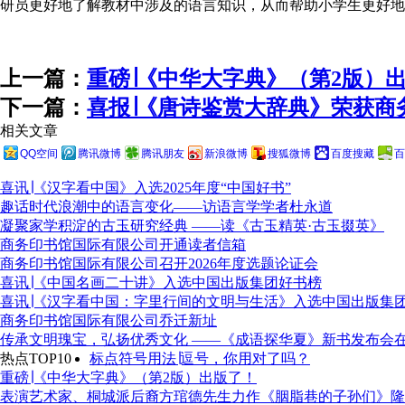
研员更好地了解教材中涉及的语言知识，从而帮助小学生更好地
上一篇：
重磅∣《中华大字典》（第2版）
下一篇：
喜报∣《唐诗鉴赏大辞典》荣获商务
相关文章
QQ空间
腾讯微博
腾讯朋友
新浪微博
搜狐微博
百度搜藏
百
喜讯∣《汉字看中国》入选2025年度“中国好书”
趣话时代浪潮中的语言变化——访语言学学者杜永道
凝聚家学积淀的古玉研究经典 ——读《古玉精英·古玉掇英》
商务印书馆国际有限公司开通读者信箱
商务印书馆国际有限公司召开2026年度选题论证会
喜讯∣《中国名画二十讲》入选中国出版集团好书榜
喜讯∣《汉字看中国：字里行间的文明与生活》入选中国出版集
商务印书馆国际有限公司乔迁新址
传承文明瑰宝，弘扬优秀文化 ——《成语探华夏》新书发布会
热点TOP10
标点符号用法∣逗号，你用对了吗？
重磅∣《中华大字典》（第2版）出版了！
表演艺术家、桐城派后裔方琯德先生力作《胭脂巷的子孙们》隆