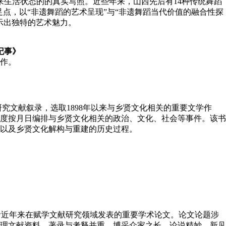
生活状态的的真实写照。近些年来，山西先后有14种传统舞蹈
足点，以“非遗舞蹈的艺术呈现”与“非遗舞蹈当代价值的融合性探
示出独特的艺术魅力。
纪事
》
作。
文献叙录，选取1898年以来与乡贤文化相关的重要文学作
度按月日编排与乡贤文化相关的政治、文化、社会等事件。该书
以及乡贤文化解构与重建的历史过程。
作者近年来在赋学文献研究领域发表的重要学术论文。论文论题涉
理文献资料，著录与考释并重，博采众家之长，论说精妙，新见